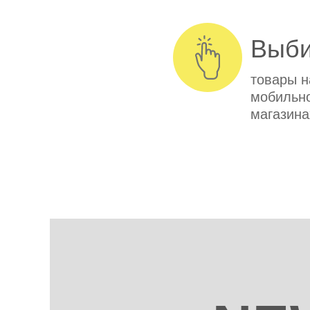
Выб
товары н
мобильно
магазина