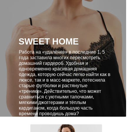
SWEET HOME
Работа на «удалёнке» в последние 1, 5
года заставила многих пересмотреть
домашний гардероб. Удобная и
одновременно красивая домашняя
одежда, которую сейчас легко найти как в
люксе, так и в масс-маркете, потеснила
старые футболки и растянутые
«треники». Действительно, что может
сравниться с уютными тапочками,
мягкими джоггерами и тёплым
кардиганом, когда большую часть
времени проводишь дома?