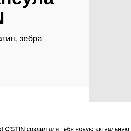
N
атин, зебра
! O'STIN создал для тебя новую актуальную