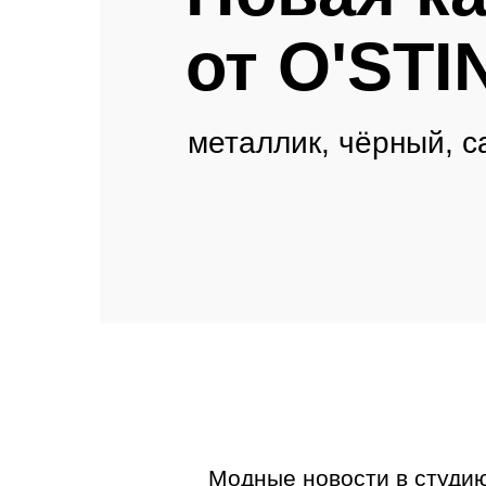
от O'STI
металлик, чёрный, с
Модные новости в студию