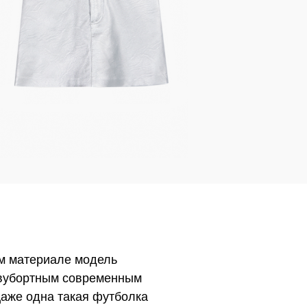
ом материале модель
 двубортным современным
Даже одна такая футболка