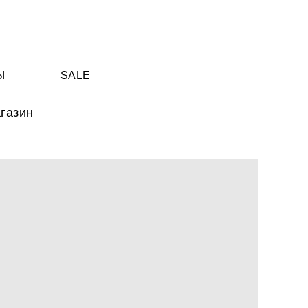
Ы
SALE
газин