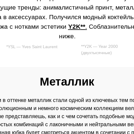
дущие тренды: анималистичный принт, метал
 в аксессуарах. Получился модный коктейль 
нжа c нотками эстетики
Y2K
**
.
Соблазнительн
ниже.
**Y2K — Year 2000
*YSL — Yves Saint Laurent
(двухтысячные)
Металлик
 в оттенке металлик стали одной из ключевых тем п
волюционным и немного космическим коллекциям вел
не представляешь, как и с чем сочетать подобные мо
ростых комбинаций с лаконичными и нейтральными в
вная юбка будет смотреться акцентом в сочетании с 