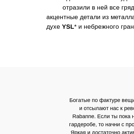
отразили в ней все гря
акцентные детали из металла
духе
YSL
* и небрежного гра
Богатые по фактуре вещи
и отсылают нас к ре
Rabanne. Если ты пока 
гардеробе, то начни с п
Яркая и достаточно акти